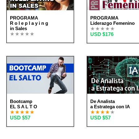
PROGRAMA
PROGRAMA
R o l e p l a y i n g
Liderazgo Femenino
in Sales
USD $176
Bootcamp
De Analista
EL S A L T O
a Estratega con IA
USD $57
USD $57