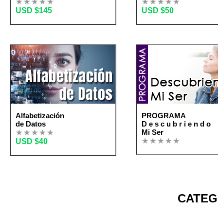
USD $145
USD $50
Alfabetización
PROGRAMA
de Datos
D e s c u b r i e n d o
Mi Ser
USD $40
CATEG